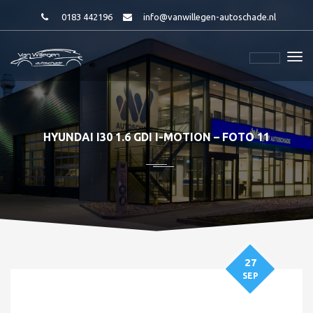
0183 442196
info@vanwillegen-autoschade.nl
HYUNDAI I30 1.6 GDI I-MOTION – FOTO 11
27
SEP