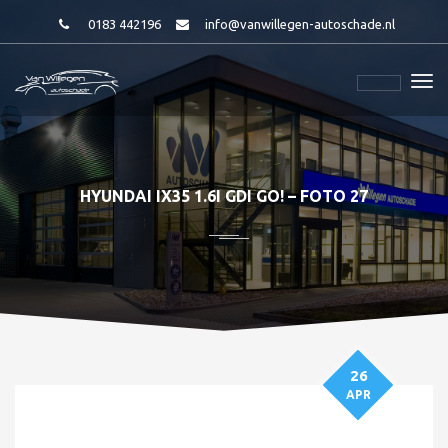
0183 442196
info@vanwillegen-autoschade.nl
HYUNDAI IX35 1.6I GDI GO! – FOTO 27
26
APR