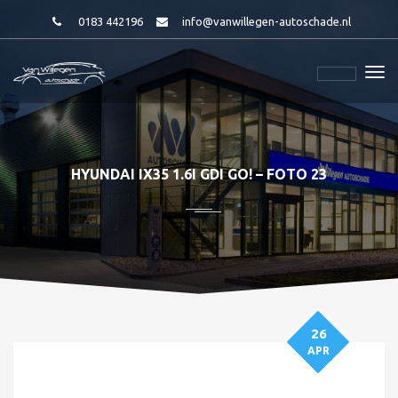
0183 442196
info@vanwillegen-autoschade.nl
HYUNDAI IX35 1.6I GDI GO! – FOTO 23
26
APR