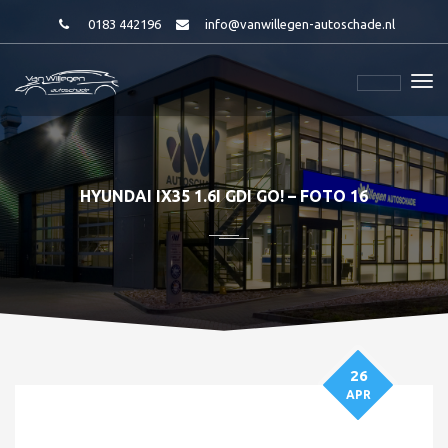
0183 442196
info@vanwillegen-autoschade.nl
HYUNDAI IX35 1.6I GDI GO! – FOTO 16
26
APR