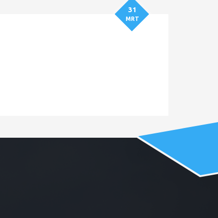
31
MRT