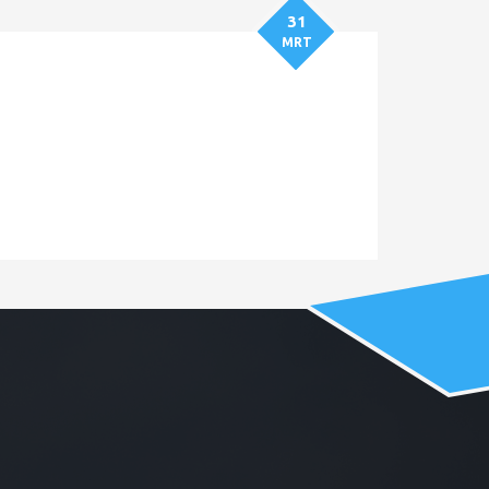
31
MRT