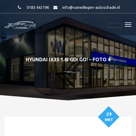
0183 442196
info@vanwillegen-autoschade.nl
HYUNDAI IX35 1.6I GDI GO! – FOTO 4
29
MRT