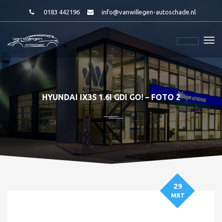
0183 442196
info@vanwillegen-autoschade.nl
HYUNDAI IX35 1.6I GDI GO! – FOTO 2
29
MRT