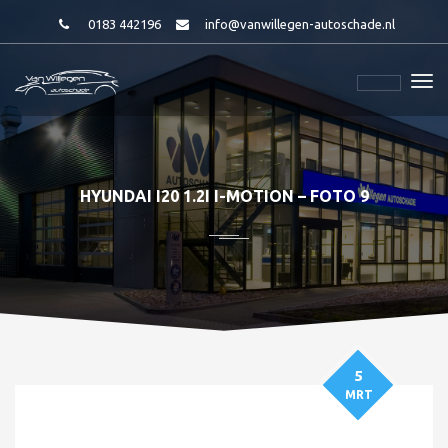
0183 442196
info@vanwillegen-autoschade.nl
HYUNDAI I20 1.2I I-MOTION – FOTO 9
5
MRT